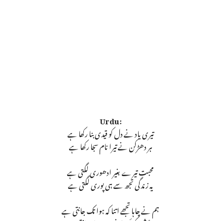
Urdu:
تیری یاد نے دل کو قیدی بنا رکھا ہے
ہر دھڑکن نے تیرا نام سجا رکھا ہے
محبت تیرے بغیر ادھوری لگتی ہے
یہ زندگی تجھ سے ہی پوری لگتی ہے
ہم نے چاہا تجھے اتنا کہ ہوا تک جانتی ہے