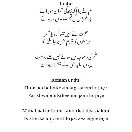
Urdu:
ہم نے چاہا کہ زندگی آسان ہو جائے
پر خوابوں کی قیمت جان ہو جائے
محبت نے ہمیں تنہا کر دیا آخر
دوستوں کا ہجوم بھی پرایا لگنے لگا
غم کی دھوپ میں سائے نہیں ملتے دوست
یہاں سایہ بھی ساتھ چھوڑ دیتا ہے
Roman Urdu:
Hum ne chaha ke zindagi aasan ho jaye
Par khwabon ki keemat jaan ho jaye
Mohabbat ne hume tanha kar diya aakhir
Doston ka hujoom bhi paraya lagne laga