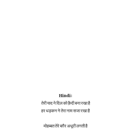
Hindi:
तेरी याद ने दिल को क़ैदी बना रखा है
हर धड़कन ने तेरा नाम सजा रखा है
मोहब्बत तेरे बग़ैर अधूरी लगती है