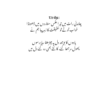
Urdu:
چاندنی رات میں تیرا عکس ستاروں میں ڈھونڈا
خواب ٹوٹے تو حقیقت کا زہر پیا ہم نے
یادوں کا بوجھ دل پہ چڑھتا رہا برسوں
پھول مرجھا گئے، کانٹے بھی رہ گئے دل میں