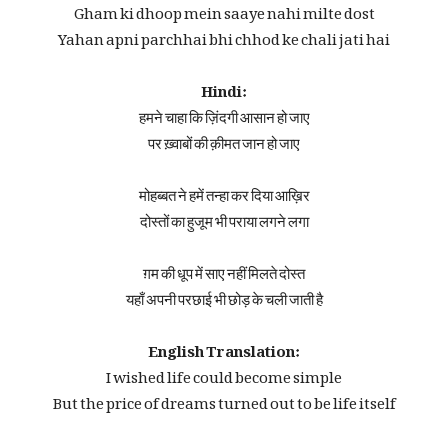
Gham ki dhoop mein saaye nahi milte dost
Yahan apni parchhai bhi chhod ke chali jati hai
Hindi:
हमने चाहा कि ज़िंदगी आसान हो जाए
पर ख़्वाबों की क़ीमत जान हो जाए
मोहब्बत ने हमें तन्हा कर दिया आख़िर
दोस्तों का हुजूम भी पराया लगने लगा
ग़म की धूप में साए नहीं मिलते दोस्त
यहाँ अपनी परछाई भी छोड़ के चली जाती है
English Translation:
I wished life could become simple
But the price of dreams turned out to be life itself