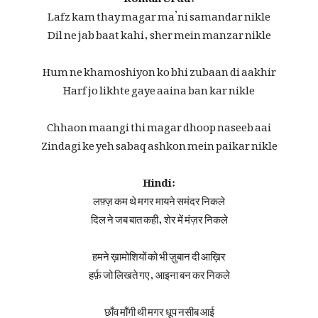
Lafz kam thay magar ma’ni samandar nikle
Dil ne jab baat kahi, sher mein manzar nikle
Hum ne khamoshiyon ko bhi zubaan di aakhir
Harf jo likhte gaye aaina ban kar nikle
Chhaon maangi thi magar dhoop naseeb aai
Zindagi ke yeh sabaq ashkon mein paikar nikle
Hindi:
लफ़्ज़ कम थे मगर मायने समंदर निकले
दिल ने जब बात कही, शेर में मंज़र निकले
हमने ख़ामोशियों को भी ज़ुबान दी आख़िर
हर्फ़ जो लिखते गए, आइना बन कर निकले
छाँव माँगी थी मगर धूप नसीब आई