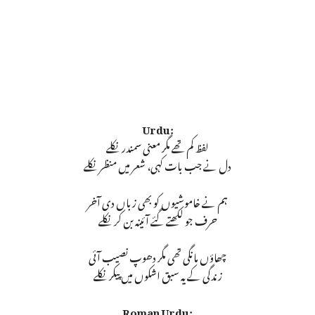
Urdu:
لفظ کم تھے مگر معنی سمندر نکلے
دل نے جب بات کہی، شعر میں منظر نکلے
ہم نے خاموشیوں کو بھی زباں دی آخر
حرف جو لکھتے گئے آئینہ بن کر نکلے
چھاؤں مانگی تھی مگر دھوپ نصیب آئی
زندگی کے یہ سبق اشکوں میں پیکر نکلے
Roman Urdu: