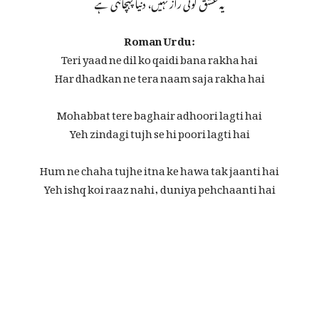
یہ عشق کوئی راز نہیں، دنیا پہچانتی ہے
Roman Urdu:
Teri yaad ne dil ko qaidi bana rakha hai
Har dhadkan ne tera naam saja rakha hai
Mohabbat tere baghair adhoori lagti hai
Yeh zindagi tujh se hi poori lagti hai
Hum ne chaha tujhe itna ke hawa tak jaanti hai
Yeh ishq koi raaz nahi, duniya pehchaanti hai