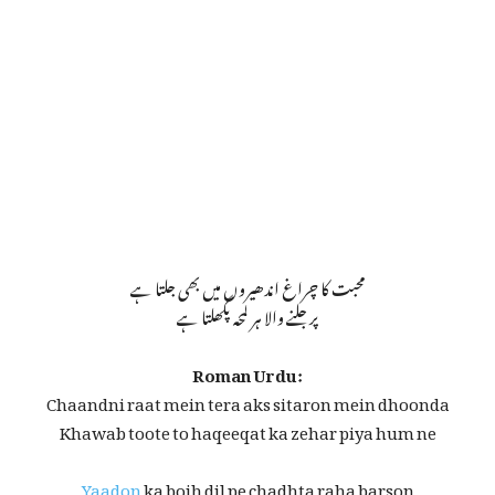
محبت کا چراغ اندھیروں میں بھی جلتا ہے
پر جلنے والا ہر لمحہ پگھلتا ہے
Roman Urdu:
Chaandni raat mein tera aks sitaron mein dhoonda
Khawab toote to haqeeqat ka zehar piya hum ne
Yaadon
ka bojh dil pe chadhta raha barson