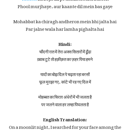
Phool murjhaye, aur kaante dil mein bas gaye
Mohabbat ka chiragh andheron mein bhi jalta hai
Par jalne wala har lamha pighalta hai
Hindi:
चाँदनी रात में तेरा अक्स सितारों में ढूँढा
ख़्वाब टूटे तो हक़ीक़त का ज़हर पिया हमने
यादों का बोझ दिल पे चढ़ता रहा बरसों
फूल मुरझा गए, कांटे भी रह गए दिल में
मोहब्बत का चिराग़ अंधेरों में भी जलता है
पर जलने वाला हर लम्हा पिघलता है
English Translation:
On a moonlit night, I searched for your face among the