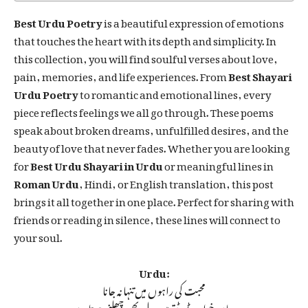
Best Urdu Poetry
is a beautiful expression of emotions
that touches the heart with its depth and simplicity. In
this collection, you will find soulful verses about love,
pain, memories, and life experiences. From
Best Shayari
Urdu Poetry
to romantic and emotional lines, every
piece reflects feelings we all go through. These poems
speak about broken dreams, unfulfilled desires, and the
beauty of love that never fades. Whether you are looking
for
Best Urdu Shayari in Urdu
or meaningful lines in
Roman Urdu
, Hindi, or English translation, this post
brings it all together in one place. Perfect for sharing with
friends or reading in silence, these lines will connect to
your soul.
Urdu:
محبت کی راہوں میں تنہا نہ جانا
یہاں خواب ٹوٹتے ہیں، دل بھی چھلنی ہوتا ہے