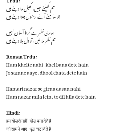
ہم کھیلتے نہیں، کھیل بنا دیتے ہیں
جو سامنے آئے، دھول چٹا دیتے ہیں
ہماری نظر سے گرنا آسان نہیں
ہم نظر ملا لیں، تو دل ہلا دیتے ہیں
Roman Urdu:
Hum khelte nahi, khel bana dete hain
Jo samne aaye, dhool chata dete hain
Hamari nazar se girna aasan nahi
Hum nazar mila lein, to dil hila dete hain
Hindi:
हम खेलते नहीं, खेल बना देते हैं
जो सामने आए, धूल चटा देते हैं