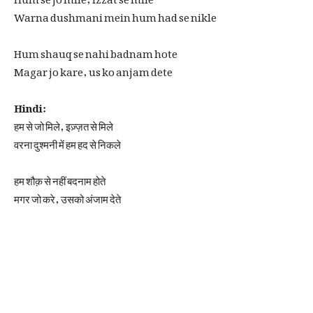
Warna dushmani mein hum had se nikle
Hum shauq se nahi badnam hote
Magar jo kare, us ko anjam dete
Hindi:
हम से जो मिले, इज़्ज़त से मिले
वरना दुश्मनी में हम हद से निकले
हम शौक़ से नहीं बदनाम होते
मगर जो करे, उसको अंजाम देते