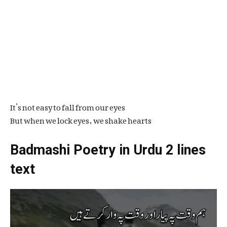
It’s not easy to fall from our eyes
But when we lock eyes, we shake hearts
Badmashi Poetry in Urdu 2 lines
text