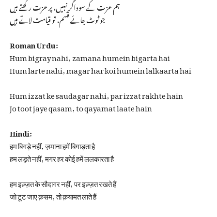
ہم عزت کے سوداگر نہیں، پر عزت رکھتے ہیں
جو ٹوٹ جائے قَسم، تو قیامت لاتے ہیں
Roman Urdu:
Hum bigray nahi, zamana humein bigarta hai
Hum larte nahi, magar har koi humein lalkaarta hai
Hum izzat ke saudagar nahi, par izzat rakhte hain
Jo toot jaye qasam, to qayamat laate hain
Hindi:
हम बिगड़े नहीं, ज़माना हमें बिगाड़ता है
हम लड़ते नहीं, मगर हर कोई हमें ललकारता है
हम इज़्ज़त के सौदागर नहीं, पर इज़्ज़त रखते हैं
जो टूट जाए क़सम, तो क़यामत लाते हैं