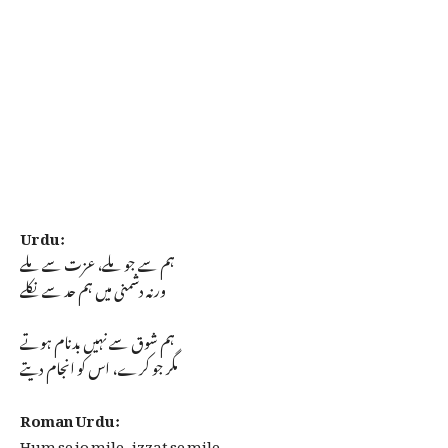
Urdu:
ہم سے جو ملے، عزت سے ملے
ورنہ دشمنی میں ہم حد سے نکلے
ہم شوق سے نہیں بدنام ہوتے
مگر جو کرے، اس کو انجام دیتے
Roman Urdu:
Hum se jo mile, izzat se mile