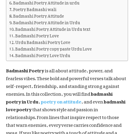
Badmashi Poetry Attitude in urdu
Poetry Badmashi wali
Badmashi Poetry Attitude
Badmashi Poetry Attitude in Urdu
Badmashi Poetry Attitude in Urdu text
Badmashi Poetry Love
Urdu Badmashi Poetry Love
Badmashi Poetry copy paste Urdu Love
Badmashi Poetry Love Urdu
Badmashi Poetry
is all about attitude, power, and
fearless vibes. These bold and powerful verses talk about
self-respect, friendship, and standing strong against
enemies. In this collection, you will find
badmashi
poetry in Urdu
,
poetry on attitude
, and even
badmashi
love poetry
that shows style and passion in
relationships. From lines that inspire respect to those
that warn enemies, every verse carries confidence and
swag. If you like poetry with a touch of attitude and a