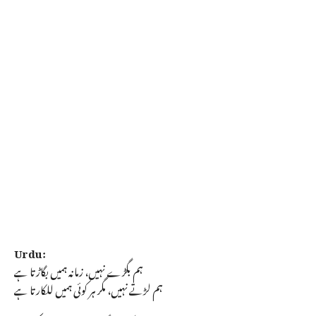
Urdu:
ہم بگڑے نہیں، زمانہ ہمیں بگاڑتا ہے
ہم لڑتے نہیں، مگر ہر کوئی ہمیں للکارتا ہے