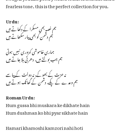
fearless tone, this is the perfect collection for you.
Urdu:
ہم غصہ بھی مسکرا کے دکھاتے ہیں
ہم دشمن کو بھی پیار سکھاتے ہیں
ہماری خاموشی کمزوری نہیں ہوتی
ہم جب بولتے ہیں، دھرتی ہلا جاتے ہیں
نہ عزت کے بھوکے، نہ دولت کے پیاسے
ہم وعدے کے پکے، دشمن کے گھاتک ہوتے ہیں
Roman Urdu:
Hum gussa bhi muskara ke dikhate hain
Hum dushman ko bhi pyar sikhate hain
Hamari khamoshi kamzori nahi hoti