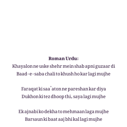
Roman Urdu:
Khayalon ne uske shehr mein shab apni guzaar di
Baad-e-saba chali to khush ho kar lagi mujhe
Faraqat ki saa’aton ne pareshan kar diya
Dukhon ki tez dhoop thi, saya lagi mujhe
Ek ajnabi ko dekha to mehmaan laga mujhe
Barsaun ki baat aaj bhi kal lagi mujhe