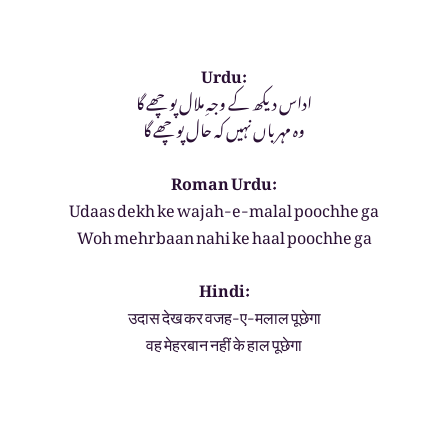
Urdu:
اداس دیکھ کے وجہِ ملال پوچھے گا
وہ مہرباں نہیں کہ حال پوچھے گا
Roman Urdu:
Udaas dekh ke wajah-e-malal poochhe ga
Woh mehrbaan nahi ke haal poochhe ga
Hindi:
उदास देख कर वजह-ए-मलाल पूछेगा
वह मेहरबान नहीं के हाल पूछेगा