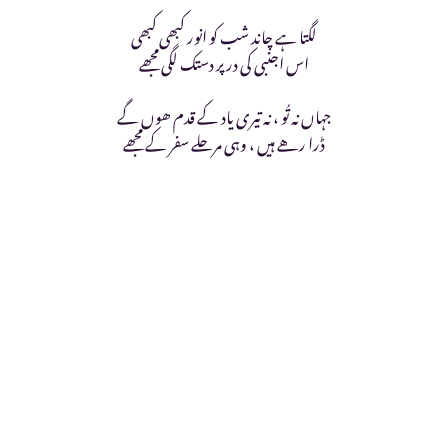
لگتا ہے چاند شب کو انور کبھی کبھی
اس اجنبی کی در پر دستک لگی مجھے
جہاں نہ تُو ، نہ تیری یاد کے قدم ھوں گے
ڈرا رهے ہیں ، وہی مرحلے سفر کے مجھے