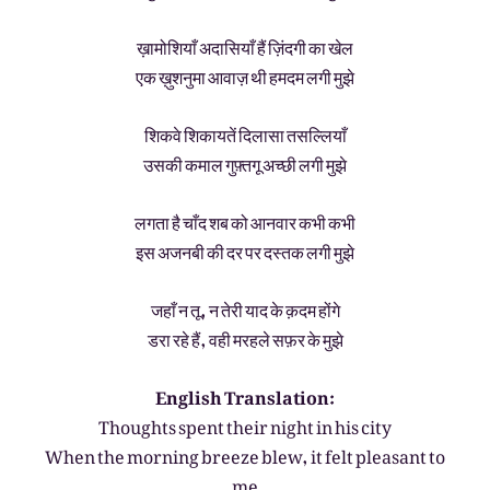
ख़ामोशियाँ अदासियाँ हैं ज़िंदगी का खेल
एक ख़ुशनुमा आवाज़ थी हमदम लगी मुझे
शिकवे शिकायतें दिलासा तसल्लियाँ
उसकी कमाल गुफ़्तगू अच्छी लगी मुझे
लगता है चाँद शब को आनवार कभी कभी
इस अजनबी की दर पर दस्तक लगी मुझे
जहाँ न तू, न तेरी याद के क़दम होंगे
डरा रहे हैं, वही मरहले सफ़र के मुझे
English Translation:
Thoughts spent their night in his city
When the morning breeze blew, it felt pleasant to
me