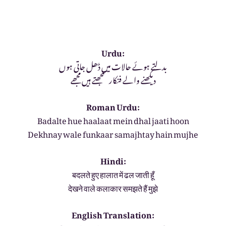
Urdu:
بدلتے ہوئے حالات میں ڈھل جاتی ہوں
دیکھنے والے فنکار سمجھتے ہیں مجھے
Roman Urdu:
Badalte hue haalaat mein dhal jaati hoon
Dekhnay wale funkaar samajhtay hain mujhe
Hindi:
बदलते हुए हालात में ढल जाती हूँ
देखने वाले कलाकार समझते हैं मुझे
English Translation: