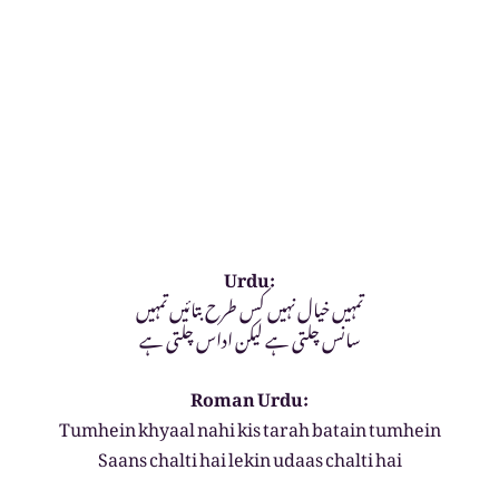
Urdu:
تمہیں خیال نہیں کس طرح بتائیں تمہیں
سانس چلتی ہے لیکن اداس چلتی ہے
Roman Urdu:
Tumhein khyaal nahi kis tarah batain tumhein
Saans chalti hai lekin udaas chalti hai