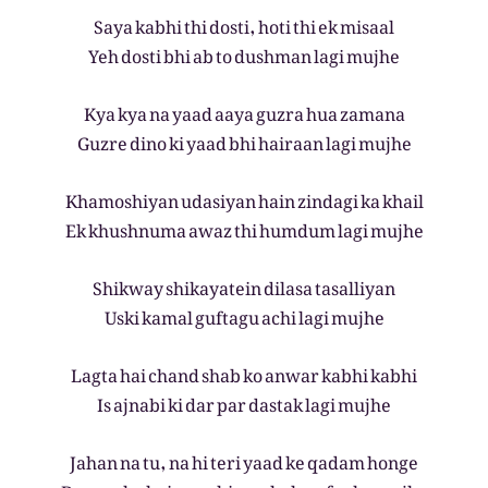
Saya kabhi thi dosti, hoti thi ek misaal
Yeh dosti bhi ab to dushman lagi mujhe
Kya kya na yaad aaya guzra hua zamana
Guzre dino ki yaad bhi hairaan lagi mujhe
Khamoshiyan udasiyan hain zindagi ka khail
Ek khushnuma awaz thi humdum lagi mujhe
Shikway shikayatein dilasa tasalliyan
Uski kamal guftagu achi lagi mujhe
Lagta hai chand shab ko anwar kabhi kabhi
Is ajnabi ki dar par dastak lagi mujhe
Jahan na tu, na hi teri yaad ke qadam honge