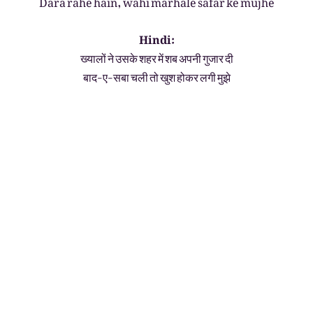
Dara rahe hain, wahi marhale safar ke mujhe
Hindi:
ख्यालों ने उसके शहर में शब अपनी गुजार दी
बाद-ए-सबा चली तो खुश होकर लगी मुझे