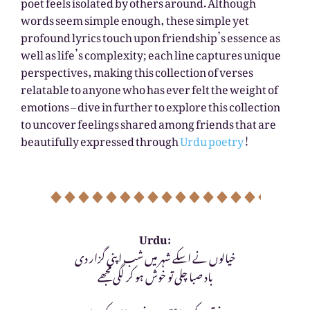
poet feels isolated by others around. Although
words seem simple enough, these simple yet
profound lyrics touch upon friendship’s essence as
well as life’s complexity; each line captures unique
perspectives, making this collection of verses
relatable to anyone who has ever felt the weight of
emotions – dive in further to explore this collection
to uncover feelings shared among friends that are
beautifully expressed through
Urdu poetry
!
Urdu:
خیالوں نے اسکے شہر میں شب اپنی گزار دی
باد صبا چلی تو خوش ہو کر لگی مجھے