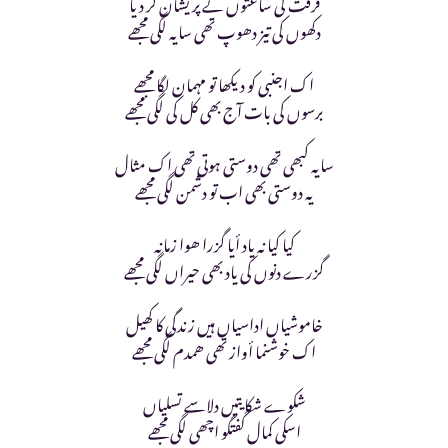
فرقت کی ساعتوں نے پریشان کر دیا
دکھوں کی تیز دھوپ تھی سایہ لگی مجھے
اک اجنبی کو دیکھا تو مہمان لگا مجھے
برسوں کی بات آج بھی کل کی لگی مجھے
سایہ کبھی تھی دوستی ہوتی تھی اک مثال
یہ دوستی بھی اب تو دشمن لگی مجھے
کیا کیا نہ یاد أیا گزرا ھوا زمانہ
گزرے دنوں کی یاد بھی حیراں لگی مجھے
خاموشیاں اداسیاں ہیں زندگی کا کھیل
اک خوشنما أواز تھی ھمدم لگی مجھے
شکوے شکایتیں دلاسے تسلیاں
اسکی کمال گفتگو اچھی لگی مجھے